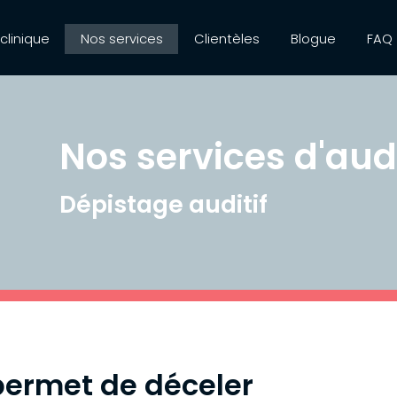
 clinique
Nos services
Clientèles
Blogue
FAQ
Nos services d'aud
Dépistage auditif
permet de déceler