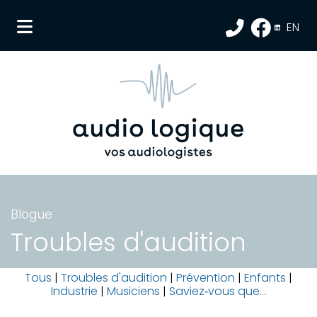
EN
ubmenu (La clinique )
submenu (Nos services )
submenu (Clientèles )
submenu (Blogue )
submenu (FAQ )
submenu (Nous joindre )
Blogue
Troubles d'audition
Tous
|
Troubles d'audition
|
Prévention
|
Enfants
|
Industrie
|
Musiciens
|
Saviez‑vous que...