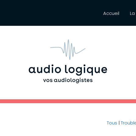
Accueil
La
Tous
|
Troubl