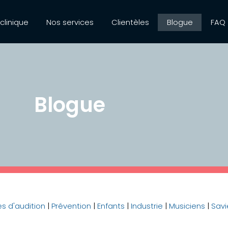
 clinique
Nos services
Clientèles
Blogue
FAQ
Blogue
es d'audition
|
Prévention
|
Enfants
|
Industrie
|
Musiciens
|
Savi