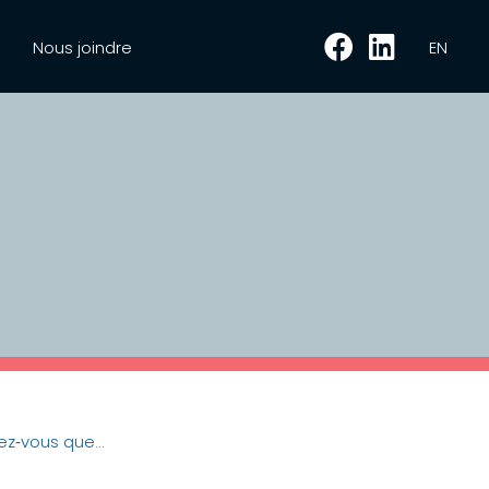
Nous joindre
EN
ez‑vous que...