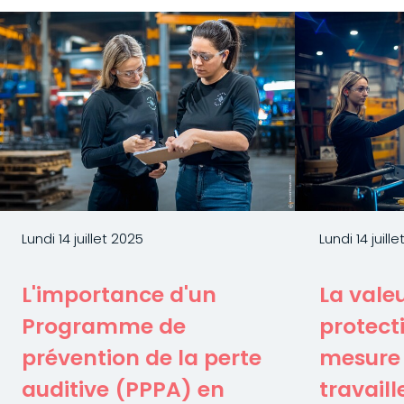
Lundi 14 juillet 2025
Lundi 14 juill
L'importance d'un
La valeu
Programme de
protect
prévention de la perte
mesure 
auditive (PPPA) en
travaill