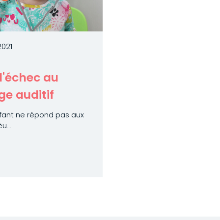
2021
d'échec au
ge auditif
fant ne répond pas aux
u...